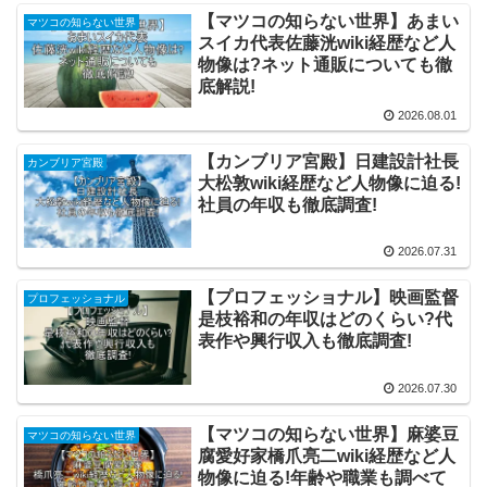
【マツコの知らない世界】あまい
マツコの知らない世界
スイカ代表佐藤洸wiki経歴など人
物像は?ネット通販についても徹
底解説!
2026.08.01
【カンブリア宮殿】日建設計社長
カンブリア宮殿
大松敦wiki経歴など人物像に迫る!
社員の年収も徹底調査!
2026.07.31
【プロフェッショナル】映画監督
プロフェッショナル
是枝裕和の年収はどのくらい?代
表作や興行収入も徹底調査!
2026.07.30
【マツコの知らない世界】麻婆豆
マツコの知らない世界
腐愛好家橋爪亮二wiki経歴など人
物像に迫る!年齢や職業も調べて