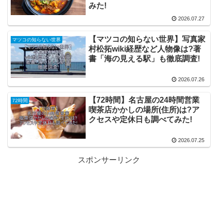
みた!
2026.07.27
【マツコの知らない世界】写真家
マツコの知らない世界
村松拓wiki経歴など人物像は?著
書「海の見える駅」も徹底調査!
2026.07.26
【72時間】名古屋の24時間営業
72時間
喫茶店かかしの場所(住所)は?ア
クセスや定休日も調べてみた!
2026.07.25
スポンサーリンク