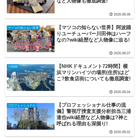
など人物像も徹底調査!
2026.08.08
【マツコの知らない世界】阿波踊
マツコの知らない世界
りユーチューバー川田伸はハーフ
なの?wiki経歴など人物像に迫る!
2026.08.07
【NHKドキュメント72時間】横
72時間
浜マリンハイツの場所(住所)はど
こ?飲食店街についても徹底調査!
2026.08.04
【プロフェッショナル仕事の流
プロフェッショナル
儀】警視庁捜査支援分析担当三浦
達也wiki経歴など人物像は?神と
呼ばれる理由も深掘り!
2026.08.02