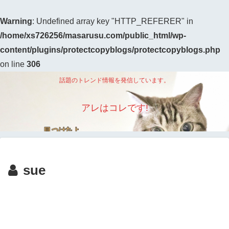
Warning
: Undefined array key "HTTP_REFERER" in
/home/xs726256/masarusu.com/public_html/wp-
content/plugins/protectcopyblogs/protectcopyblogs.php
on line
306
話題のトレンド情報を発信しています。
アレはコレです!
sue