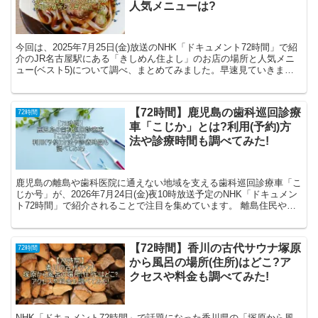
人気メニューは?
今回は、2025年7月25日(金)放送のNHK「ドキュメント72時間」で紹
介のJR名古屋駅にある「きしめん住よし」のお店の場所と人気メニ
ュー(ベスト5)について調べ、まとめてみました。早速見ていきまし
ょう。 JR名古屋駅の「きしめん住よし」...
【72時間】鹿児島の歯科巡回診療
72時間
車「こじか」とは?利用(予約)方
法や診療時間も調べてみた!
鹿児島の離島や歯科医院に通えない地域を支える歯科巡回診療車「こ
じか号」が、2026年7月24日(金)夜10時放送予定のNHK「ドキュメン
ト72時間」で紹介されることで注目を集めています。 離島住民や障
がい者、難病患者など、歯科医療の受診が困...
【72時間】香川の古代サウナ塚原
72時間
から風呂の場所(住所)はどこ?ア
クセスや料金も調べてみた!
NHK「ドキュメント72時間」で話題になった香川県の「塚原から風