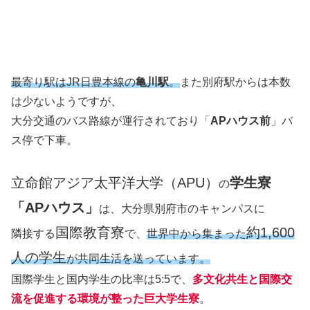
最寄り駅はJR日豊本線の
亀川駅
。
また別府駅からは本数
は少ないようですが、
大分交通のバス路線が運行されており「
APハウス前
」バ
ス停で下車。
立命館アジア太平洋大学（APU）
学生寮
の
「APハウス」
は、大分県別府市のキャンパスに
国際教育寮
約1,600
隣接する
で、
世界中から集まった
人の学生
が共同生活を送っています。
国際学生と国内学生の比率は5:5で、
多文化共生と国際交
流を促進する環境が整った巨大学生寮
。