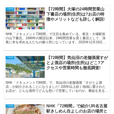
【72時間】大塚の24時間営業山
72時間
下書店の場所(住所)は?お店の特
徴やメリットなども詳しく解説!
NHK「ドキュメント72時間」で注目を集めている、東京・大塚駅前
の山下書店。1999年の開店以来、24時間営業を貫く書店として、深
夜に本を求める人たちの拠り所になっています。2025年12月19日放
送予定の番組では、この「眠らない書店」に集...
【72時間】気仙沼の老舗酒屋すが
72時間
とよ酒店の場所(住所)はどこ?ア
クセスや営業時間も徹底調査!
NHK「ドキュメント72時間」で、気仙沼の老舗酒屋「すがとよ酒
店」が紹介されることになりました! 100年以上続く地域に愛された
お店が、どんな場所でどんな想いで営業しているのか。番組を見る前
に、場所やアクセス、営業時間など、基本情報を調べて...
NHK「72時間」で紹介!JR名古屋
72時間
駅きしめん住よしのお店の場所と