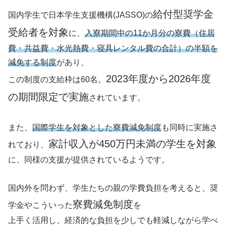
給付型奨学金
国内学生で日本学生支援機構(JASSO)の
受給者を対象
に、
入寮期間中の11か月分の寮費（住居
費・共益費・水光熱費・寝具レンタル費の合計）の半額を
減免する制度
があり、
2023年度から2026年度
この制度の支給枠は60名。
の期間限定で実施
されています。
また、
国際学生を対象とした寮費減免制度
も同時に実施さ
家計収入が450万円未満の学生を対象
れており、
に、同様の支援が提供されているようです。
国内外を問わず、学生たちの親の学費負担を考えると、奨
寮費減免制度
学金やこういった
を
上手く活用し、経済的な負担を少しでも軽減しながら学べ