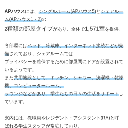
APハウス
には、
シングルルーム(APハウス5)
と
シェアルー
ム(APハウス1・2)
の
種類の部屋タイプ
1,571室
2
があり、全体で
を提供。
各部屋には
ベッド、冷蔵庫、インターネット接続などが完
備
されており、シェアルームでは
プライバシーを確保するために部屋間にドアが設置されて
いるようです。
また
共用施設として、キッチン、シャワー、洗濯機・乾燥
機、コンピュータールーム、
ラウンジなどがあり、学生たちの日々の生活をサポート
し
ています。
寮内には、教職員やレジデント・アシスタント(RA)と呼
ばれる学生スタッフが常駐しており、