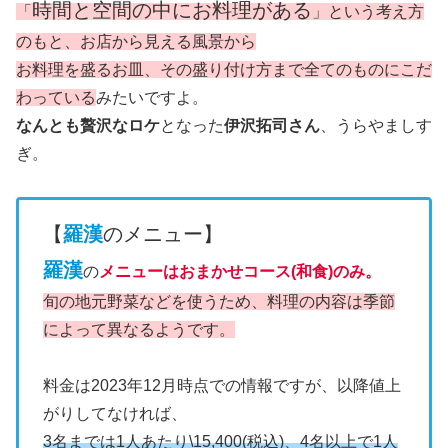
時間と空間の中にお料理がある
「
」という考え方
のもと、お店から見える風景から
お料理を盛るお皿、その盛り付け方まで全てのものにこだ
わっている
みたいですよ。
なんとも贅沢なロケ
となった
伊沢拓司さん
、うらやましす
ぎ。
【
羅漢
のメニュー】
羅漢
の
メニューはおまかせコース(和食)のみ。
旬の地元野菜などを使うため、料理の内容は季節
によって異なるようです。
料金は2023年12月時点での情報ですが、以降値上
がりしてなければ、
3名までは1人あたり\15,400(税込)、4名以上で1人