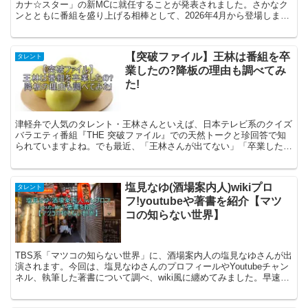
カナ☆スター」の新MCに就任することが発表されました。さかなク
ンとともに番組を盛り上げる相棒として、2026年4月から登場しま
す。 SNSでは「誰？」「かわいい！」「香音ち...
【突破ファイル】王林は番組を卒
タレント
業したの?降板の理由も調べてみ
た!
津軽弁で人気のタレント・王林さんといえば、日本テレビ系のクイズ
バラエティ番組『THE 突破ファイル』での天然トークと珍回答で知
られていますよね。でも最近、「王林さんが出てない」「卒業した
の?」という声をよく見かけます。 この記事では、王林さ...
塩見なゆ(酒場案内人)wikiプロ
タレント
フ!youtubeや著書を紹介【マツ
コの知らない世界】
TBS系「マツコの知らない世界」に、酒場案内人の塩見なゆさんが出
演されます。今回は、塩見なゆさんのプロフィールやYoutubeチャン
ネル、執筆した著書について調べ、wiki風に纏めてみました。早速に
見ていきましょう。 塩見なゆさんのwiki...