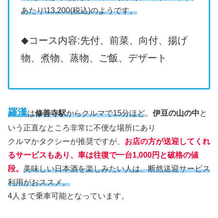
あたり\13,200(税込)のようです。
コース内容:先付、前菜、向付、揚げ
◆
物、煮物、蒸物、ご飯、デザート
羅漢
は
修善寺駅
からクルマで15分ほど
。
伊豆の山の中
と
いう正直なところ非常に不便な場所にあり
クルマかタクシーが推奨ですが、
お店の方が送迎してくれ
るサービスもあり、車は往復で一台1,000円と破格の値
段。
美味しい日本酒を楽しみたい人は、断然送迎サービス
利用がおススメ。
4人まで乗車可能となっています。