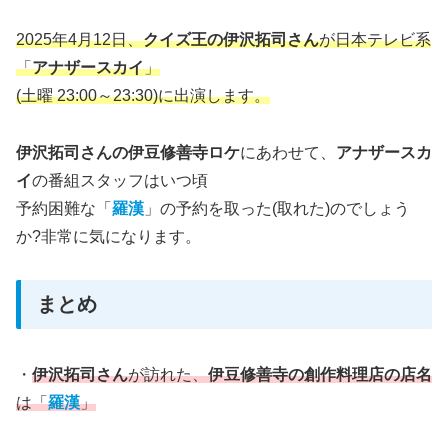
2025年4月12日、
クイズ王の伊沢拓司さん
が日本テレビ系
「
アナザースカイ
」
(土曜 23:00～23:30)に出演します。
伊沢拓司さんの伊豆修善寺ロケ
にあわせて、
アナザースカ
イ
の番組スタッフはいつ頃
予約困難な「
羅漢
」の予約を取った(取れた)のでしょう
か?非常に気になります。
まとめ
・
伊沢拓司さん
が訪れた、
伊豆修善寺の創作料理店の店名
は「
羅漢
」