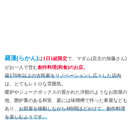
羅漢(らかん)
は
1日1組限定
で、マダム(店主の加藤さん)
がお一人で営む
創作料理(和食)のお店。
築170年以上の古民家をリノベーションし広々した店内
は、とてもレトロな雰囲気。
暖炉やジュークボックスの置かれた洋館のようなお部屋の
他、囲炉裏のある和室、庭には味噌樽で作った東屋なども
あり、
お部屋を移動しながら4時間ほどかけて、創作料理
を楽しむようです。