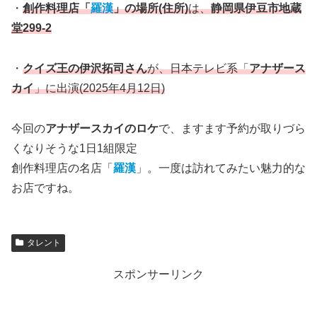
・
創作料理店「
羅漢
」の場所(住所)
は、
静岡県伊豆市地蔵
堂299-2
・
クイズ王の伊沢拓司さん
が、日本テレビ系「
アナザース
カイ
」に出演(2025年4月12日)
今回の
アナザースカイのロケ
で、ますます予約が取りづら
くなりそうな1日1組限定
創作料理店の名店「
羅漢
」。一度は訪れてみたい魅力的な
お店ですね。
タレント
スポンサーリンク