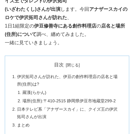
イズ王でタレントの伊沢拓司
(いざわたくし)さんが出演
します。今回
アナザースカイの
ロケで伊沢拓司さんが訪れた
、
1日1組限定の
伊豆修善寺にある創作料理店
の
店名と場所
(住所)について
調べ、纏めてみました。
一緒に見ていきましょう。
目次
伊沢拓司さんが訪れた、伊豆の創作料理店の店名と場
所(住所)は?
羅漢(らかん)
場所(住所):〒410-2515 静岡県伊豆市地蔵堂299-2
日本テレビ系「アナザースカイ」に、クイズ王の伊沢
拓司さんが出演
まとめ