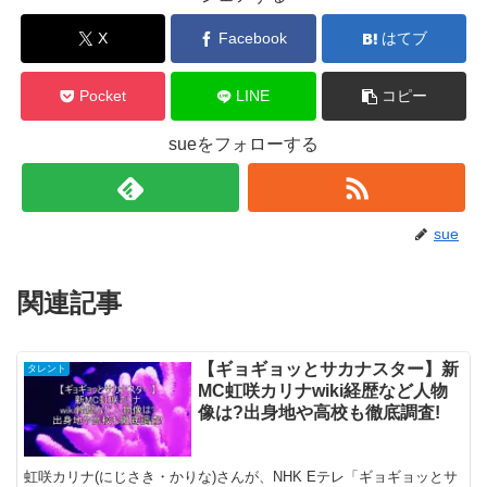
X
Facebook
はてブ
Pocket
LINE
コピー
sueをフォローする
sue
関連記事
【ギョギョッとサカナスター】新
タレント
MC虹咲カリナwiki経歴など人物
像は?出身地や高校も徹底調査!
虹咲カリナ(にじさき・かりな)さんが、NHK Eテレ「ギョギョッとサ