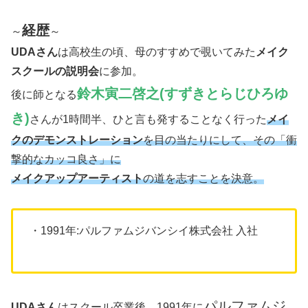
経歴
～
～
UDAさん
は高校生の頃、母のすすめで覗いてみた
メイク
スクールの説明会
に参加。
鈴木寅二啓之(すずきとらじひろゆ
後に師となる
き)
さんが1時間半、ひと言も発することなく行った
メイ
クのデモンストレーション
を目の当たりにして、その「衝
撃的なカッコ良さ」に
メイクアップアーティスト
の道を志すことを決意。
・1991年:パルファムジバンシイ株式会社 入社
パルファムジ
UDAさん
はスクール卒業後、1991年に