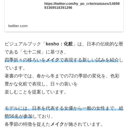
https://twitter.com/hy_po_crite/statuses/14898
93369518391296
twitter.com
ビジュアルブック「
kesho：化粧
」は、日本の伝統的な暦
である「七十二候」に基づき、
四季折々の移ろいを
メイク
で表現する新しい試みを紹介
し
ています。 ​
著書の中では、春から冬までの72の季節の変化を、色彩
豊かな化粧で表現し、日々の装いを
楽しむことを提案しています。​
モデルには、日本を代表する女優から一般の女性まで、総
勢56名が参加
しており、
各季節の特徴を捉えた
メイク
が施されています。