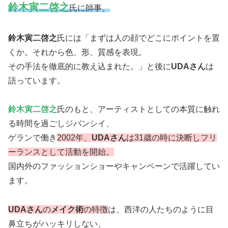
鈴木寅二啓之
氏に師事。
鈴木寅二啓之
氏には「まずは人の顔でどこにポイントを置
くか。それから色、形、質感を表現。
その手法を徹底的に教え込まれた。」と後に
UDAさん
は
語っています。
鈴木寅二啓之
氏のもと、アーティストとしての本質に触れ
る時間を過ごしジバンシイ、
ゲランで働き
2002年、
UDAさん
は31歳の時に決断しフリ
ーランスとして活動を開始。
国内外のファッションショーやキャンペーンで活躍してい
ます。
UDAさん
の
メイク術
の特徴
は、西洋の人たちのように目
鼻立ちがハッキリしない、