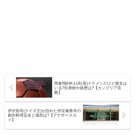
岡春翔(HA-LU社長)イケメンだけど彼女は
いる?出身校や経歴は?【カンブリア宮
殿】
伊沢拓司(クイズ王)が訪れた伊豆修善寺の
創作料理店名と場所は?【アナザースカ
イ】