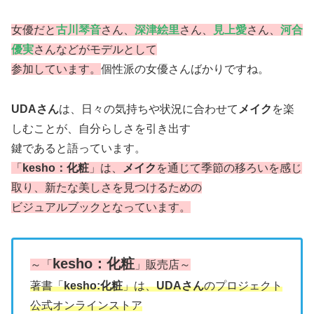
女優だと
古川琴音
さん、
深津絵里
さん、
見上愛
さん、
河合
優実
さんなどがモデルとして
参加しています。
個性派の女優さんばかりですね。
UDAさん
は、日々の気持ちや状況に合わせて
メイク
を楽
しむことが、自分らしさを引き出す
鍵であると語っています。 ​
「
kesho：化粧
」は、
メイク
を通じて季節の移ろいを感じ
取り、新たな美しさを見つけるための
ビジュアルブックとなっています。
kesho：化粧
～「
」販売店～
著書「
kesho:化粧
」は、
UDAさん
のプロジェクト
公式オンラインストア