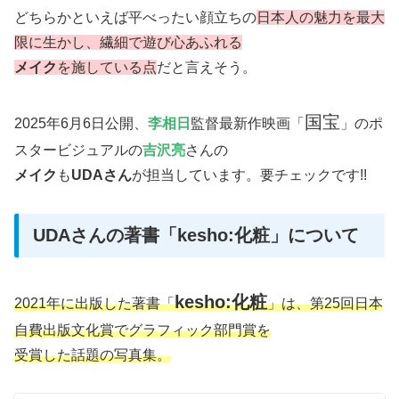
どちらかといえば平べったい顔立ちの
日本人の魅力を最大
限に生かし、繊細で遊び心あふれる
メイク
を施している点
だと言えそう。
国宝
2025年6月6日公開、
李相日
監督最新作映画「
」のポ
スタービジュアルの
吉沢亮
さんの
メイク
も
UDAさん
が担当しています。要チェックです!!
UDAさんの著書「kesho:化粧」について
kesho:化粧
2021年に出版した著書「
」は、第25回日本
自費出版文化賞でグラフィック部門賞を
受賞した話題の写真集。