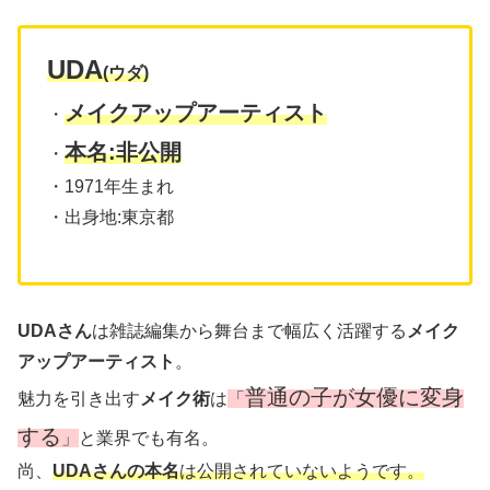
UDA
(ウダ)
メイクアップアーティスト
・
本名:非公開
・
・1971年生まれ
・出身地:東京都
UDAさん
は雑誌編集から舞台まで幅広く活躍する
メイク
アップアーティスト
。
普通の子が女優に変身
魅力を引き出す
メイク術
は
「
する
」
と業界でも有名。
尚、
UDAさんの本名
は公開されていないようです。