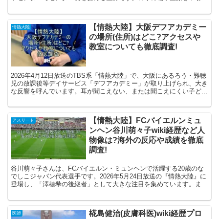
る存在として、「もう一度、口から物を食べたい」と...
【情熱大陸】大阪デフアカデミー
情熱大陸
の場所(住所)はどこ?アクセスや
教室についても徹底調査!
2026年4月12日放送のTBS系「情熱大陸」で、大阪にあるろう・難聴
児の放課後等デイサービス「デフアカデミー」が取り上げられ、大き
な反響を呼んでいます。耳が聞こえない、または聞こえにくい子ども
たちが生き生きと過ごせる居場所として、全国的に...
【情熱大陸】FCバイエルンミュ
アスリート
ンヘン谷川萌々子wiki経歴など人
物像は?海外の反応や成績を徹底
調査!
谷川萌々子さんは、FCバイエルン・ミュンヘンで活躍する20歳のな
でしこジャパン代表選手です。2026年5月24日放送の『情熱大陸』に
登場し、「澤穂希の後継者」として大きな注目を集めています。まだ
10代でパリ五輪に出場し、ブラジル戦では超ロン...
椛島健治(皮膚科医)wiki経歴プロ
医師