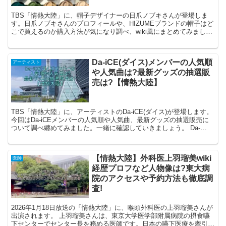
TBS「情熱大陸」に、帽子デザイナーの日爪ノブキさんが登場しま
す。日爪ノブキさんのプロフィールや、HIZUMEブランドの帽子はど
こで買えるのか購入方法が気になり調べ、wiki風にまとめてみまし
た。一緒に確認していきましょう。 日爪ノブキさん...
Da-iCE(ダイス)メンバーの人気順
アーティスト
や人気曲は?最新グッズの抽選販
売は?【情熱大陸】
TBS「情熱大陸」に、アーティストのDa-iCE(ダイス)が登場します。
今回はDa-iCEメンバーの人気順や人気曲、最新グッズの抽選販売に
ついて調べ纏めてみました。一緒に確認していきましょう。 Da-
iCE(ダイス)メンバーの人気順は? 1...
【情熱大陸】外科医上羽瑠美wiki
医師
経歴プロフなど人物像は?東大病
院のアクセスや予約方法も徹底調
査!
2026年1月18日放送の「情熱大陸」に、喉頭外科医の上羽瑠美さんが
出演されます。 上羽瑠美さんは、東京大学医学部附属病院の摂食嚥
下センターでセンター長を務める医師です。日本の嚥下医療を牽引す