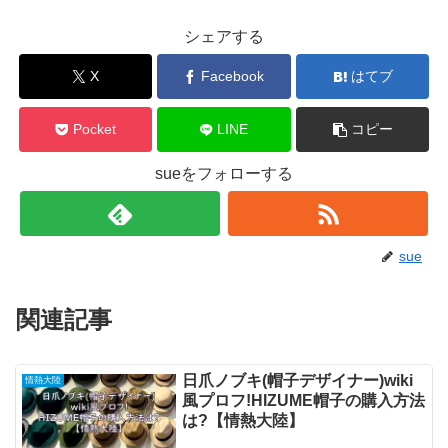
シェアする
X
Facebook
はてブ
Pocket
LINE
コピー
sueをフォローする
sue
関連記事
日爪ノブキ(帽子デザイナー)wiki
情熱大陸
風プロフ!HIZUME帽子の購入方法
は?【情熱大陸】