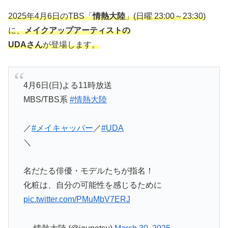
2025年4月6日のTBS「
情熱大陸
」(日曜 23:00～23:30)
に、
メイクアップアーティストの
UDAさん
が登場します。
4月6日(日)よる11時放送
MBS/TBS系
#情熱大陸
／
#メイキャッパー
／
#UDA
＼
名だたる俳優・モデルたちが指名！
化粧は、自分の可能性を感じるために
pic.twitter.com/PMuMbV7ERJ