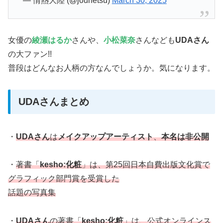
— 情熱大陸 (@jounetsu)
March 30, 2025
女優の
綾瀬はるか
さんや、
小松菜奈
さんなども
UDAさん
の大ファン!!
普段はどんなお人柄の方なんでしょうか。気になります。
UDAさんまとめ
・
UDAさん
は
メイクアップアーティスト
、
本名は非公開
・
著書「
kesho:化粧
」は、第25回日本自費出版文化賞で
グラフィック部門賞を受賞した
話題の写真集
・
UDAさん
の著書「
kesho:化粧
」は、公式オンラインス