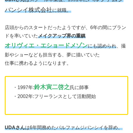
バンシイ株式会社
に就職。
店頭からのスタートだったようですが、6年の間にブラン
ドを率いていた
メイクアップ界の重鎮
オリヴィエ・エショードメゾン
にも認められ
、撮
影やショーなども担当する、夢に描いていた
仕事に携わるようになります。
鈴木寅二啓之
・1997年:
氏に師事
・2002年:フリーランスとして活動開始
UDAさん
は6年間務めたパルファムジバンシイを辞め、