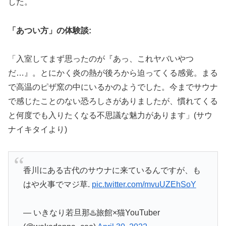
した。
「あつい方」の体験談:
「入室してまず思ったのが『あっ、これヤバいやつ
だ…』。とにかく炎の熱が後ろから迫ってくる感覚。まる
で高温のピザ窯の中にいるかのようでした。今までサウナ
で感じたことのない恐ろしさがありましたが、慣れてくる
と何度でも入りたくなる不思議な魅力があります」(サウ
ナイキタイより)
香川にある古代のサウナに来ているんですが、も
はや火事でマジ草.
pic.twitter.com/mvuUZEhSoY
— いきなり若旦那♨️旅館×猫YouTuber