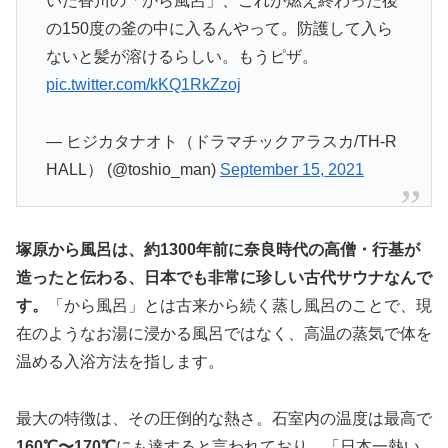
いた香川の「から風呂」、これが燃え終わった後
の150度の釜の中に入るんやって。防護して入ら
ないと髪が溶けるらしい。もうピザ。
pic.twitter.com/kKQ1RkZzoj
— ヒジカタナオト（ドラマチックアラスカ/TH-R
HALL） (@toshio_man)
September 15, 2021
塚原から風呂は、約1300年前に奈良時代の高僧・行基が
造ったと伝わる、日本でも非常に珍しい古代サウナなんで
す。
「から風呂」とは古来から続く蒸し風呂のことで、現
在のようなお湯に浸かる風呂ではなく、高温の蒸気で体を
温める入浴方法を指します。
最大の特徴は、その圧倒的な熱さ。石室内の温度は最高で
160℃〜170℃
にも達すると言われており、「日本一熱い