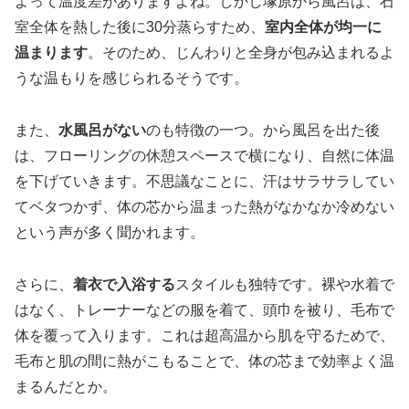
よって温度差がありますよね。しかし塚原から風呂は、石
室全体を熱した後に30分蒸らすため、
室内全体が均一に
温まります
。そのため、じんわりと全身が包み込まれるよ
うな温もりを感じられるそうです。
また、
水風呂がない
のも特徴の一つ。から風呂を出た後
は、フローリングの休憩スペースで横になり、自然に体温
を下げていきます。不思議なことに、汗はサラサラしてい
てベタつかず、体の芯から温まった熱がなかなか冷めない
という声が多く聞かれます。
さらに、
着衣で入浴する
スタイルも独特です。裸や水着で
はなく、トレーナーなどの服を着て、頭巾を被り、毛布で
体を覆って入ります。これは超高温から肌を守るためで、
毛布と肌の間に熱がこもることで、体の芯まで効率よく温
まるんだとか。