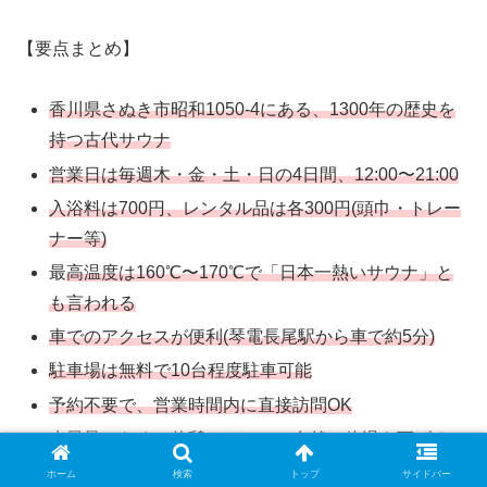
【要点まとめ】
香川県さぬき市昭和1050-4にある、1300年の歴史を
持つ古代サウナ
営業日は毎週木・金・土・日の4日間、12:00〜21:00
入浴料は700円、レンタル品は各300円(頭巾・トレー
ナー等)
最
高温度は160℃〜170℃で「日本一熱いサウナ」と
も言われる
車でのアクセスが便利(琴電長尾駅から車で約5分)
駐車場は無料で10台程度駐車可能
予約不要で、営業時間内に直接訪問OK
水風呂はなく、休憩スペースで自然に体温を下げる
スタイル
ホーム
検索
トップ
サイドバー