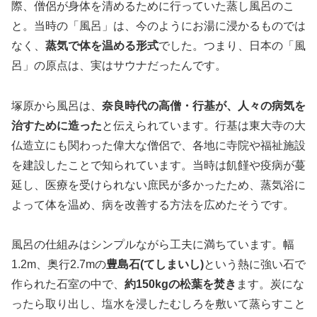
際、僧侶が身体を清めるために行っていた蒸し風呂のこ
と。当時の「風呂」は、今のようにお湯に浸かるものでは
なく、
蒸気で体を温める形式
でした。つまり、日本の「風
呂」の原点は、実はサウナだったんです。
塚原から風呂は、
奈良時代の高僧・行基が、人々の病気を
治すために造った
と伝えられています。行基は東大寺の大
仏造立にも関わった偉大な僧侶で、各地に寺院や福祉施設
を建設したことで知られています。当時は飢饉や疫病が蔓
延し、医療を受けられない庶民が多かったため、蒸気浴に
よって体を温め、病を改善する方法を広めたそうです。
風呂の仕組みはシンプルながら工夫に満ちています。幅
1.2m、奥行2.7mの
豊島石(てしまいし)
という熱に強い石で
作られた石室の中で、
約150kgの松葉を焚き
ます。炭にな
ったら取り出し、塩水を浸したむしろを敷いて蒸らすこと