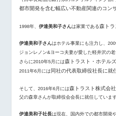
都市開発を含む幅広い不動産関連のコン
森トラ
1998年、
伊達美和子さん
は家業である
伊達美和子さん
はホテル事業にも注力し、200
ジョンレノン&ヨーコ夫妻が愛した軽井沢の老
森トラスト・ホテル
さらに2010年5月には
同社の代表取締役社長に就
2011年6月には
森トラスト株式会社
そして、2016年6月には
父の森章さんが取締役会会長に就任していま
伊達美和子社長
は現在、国内外での都市開発