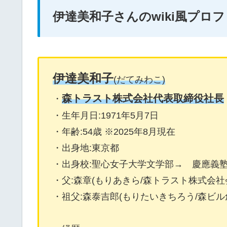
伊達美和子さんのwiki風プロ
伊達美和子
(だてみわこ)
森トラスト株式会社代表取締役社長
・
・生年月日:1971年5月7日
・年齢:54歳 ※2025年8月現在
・出身地:東京都
・出身校:聖心女子大学文学部→ 慶應義
・父:森章(もりあきら/森トラスト株式会社
・祖父:森泰吉郎(もりたいきちろう/森ビ