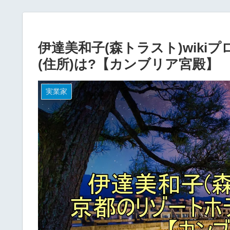
伊達美和子(森トラスト)wiki
(住所)は?【カンブリア宮殿】
実業家