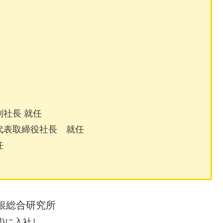
副社長 就任
ツ代表取締役社長 就任
任
銀総合研究所
)に入社し、