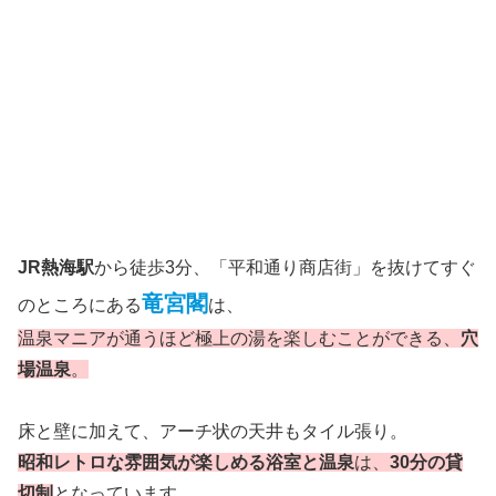
JR熱海駅
から徒歩3分、「平和通り商店街」を抜けてすぐ
竜宮閣
のところにある
は、
温泉マニアが通うほど極上の湯を楽しむことができる、
穴
場温泉
。
床と壁に加えて、アーチ状の天井もタイル張り。
昭和レトロな雰囲気が楽しめる浴室と温泉
は、
30分の貸
切制
となっています。