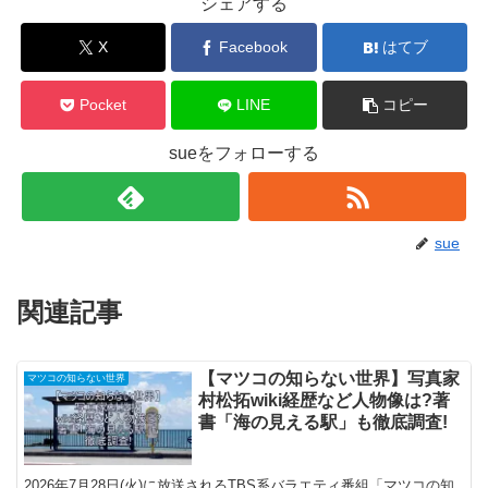
シェアする
X
Facebook
はてブ
Pocket
LINE
コピー
sueをフォローする
sue
関連記事
【マツコの知らない世界】写真家
マツコの知らない世界
村松拓wiki経歴など人物像は?著
書「海の見える駅」も徹底調査!
2026年7月28日(火)に放送されるTBS系バラエティ番組「マツコの知