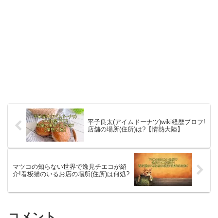
平子良太(アイムドーナツ)wiki経歴プロフ!
店舗の場所(住所)は?【情熱大陸】
マツコの知らない世界で逸見チエコが紹
介!看板猫のいるお店の場所(住所)は何処?
コメント