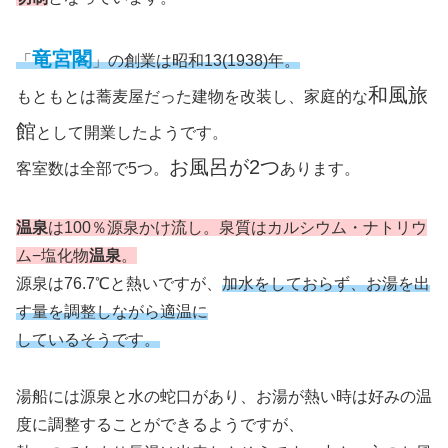
竜宮閣
「
」の創業は昭和13(1938)年。
和風旅
もともとは蕎麦屋だった建物を改装し、家庭的な
館
として開業したようです。
お風呂が2つ
客室数は全部で5つ。
あります。
温泉
は100％源泉かけ流し。泉質はカルシウム・ナトリウ
ム−塩化物
温泉
。
源泉は76.7℃と熱いですが、
加水をしておらず、お湯を出
す量を調整しながら適温に
しているそうです。
湯船には源泉と水の蛇口があり、お湯が熱い時は好みの温
度に調整することができるようですが、