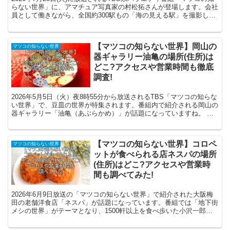
らない世界」に、アマチュア写真家の村松拓さんが登場します。会社
員として働きながら、全国約300駅もの「海の見える駅」を撮影し続
ける村松さん。その情熱的な活動と美しい写真...
【マツコの知らない世界】岡山の
マツコの知らない世界
器ギャラリー油亀の場所(住所)は
どこ?アクセスや営業時間も徹底
調査!
2026年5月5日（火）夜8時55分から放送されるTBS「マツコの知らな
い世界」で、豆皿の世界が特集されます。番組内で紹介される岡山の
器ギャラリー「油亀（あぶらかめ）」が話題になっていますね。 油
亀は、日本全国の作家が手がける器やアートを扱...
【マツコの知らない世界】コロペ
マツコの知らない世界
ットが食べられる店ネスパの場所
(住所)はどこ?アクセスや営業時
間も調べてみた!
2026年6月9日放送の「マツコの知らない世界」で紹介された大阪梅
田の老舗洋食店「ネスパ」が話題になっています。番組では「地下街
メシの世界」がテーマとなり、1500軒以上を食べ歩いた小沢一郎さ
んが厳選したコスパ抜群の名店として登場しました。...