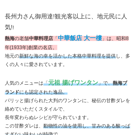
長州力さん御用達!
観光客以上に、地元民に人
気!
!
中華飯店 大一樓
熱海
の老舗
中華料理店
「
」は、昭和8
年(1933年)創業の名店。
地元の
新鮮な海の幸を活かした本格中華料理を提供
し、多
くの人々に愛されています。
元祖 揚げワンタン
人気のメニューは
「
」で、
熱海ブ
ランド
にも認定された逸品。
パリッと揚げられた大判のワンタンに、秘伝の甘酢ダレを
絡めていただくスタイルで、
長年変わらぬレシピが守られています。
この甘酢ダレは、
動物性の油を使用し、甘みのある酸っぱ
すぎない味わいが特徴
で、