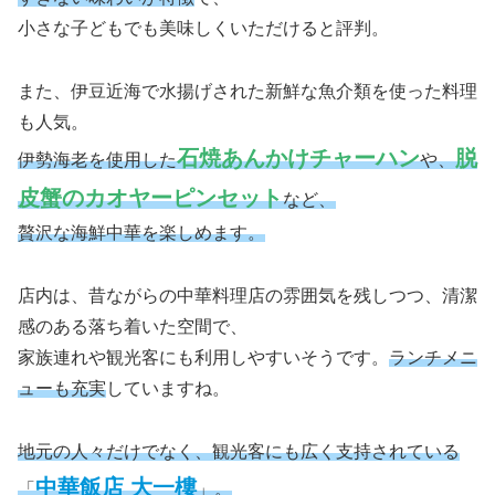
小さな子どもでも美味しくいただけると評判。
また、伊豆近海で水揚げされた新鮮な魚介類を使った料理
も人気。
石焼あんかけチャーハン
脱
伊勢海老を使用した
や、
皮蟹のカオヤーピンセット
など、
贅沢な海鮮中華を楽しめます。
店内は、昔ながらの中華料理店の雰囲気を残しつつ、清潔
感のある落ち着いた空間で、
家族連れや観光客にも利用しやすいそうです。
ランチメニ
ューも充実
していますね。
地元の人々だけでなく、観光客にも広く支持されている
中華飯店 大一樓
「
」。