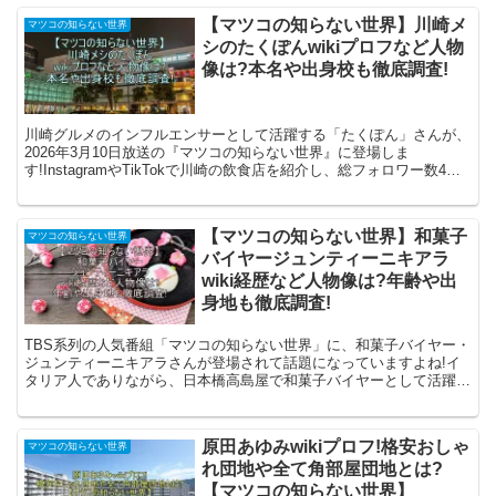
【マツコの知らない世界】川崎メ
マツコの知らない世界
シのたくぽんwikiプロフなど人物
像は?本名や出身校も徹底調査!
川崎グルメのインフルエンサーとして活躍する「たくぽん」さんが、
2026年3月10日放送の『マツコの知らない世界』に登場しま
す!InstagramやTikTokで川崎の飲食店を紹介し、総フォロワー数4万
人超を誇る彼は、一体どんな人物なのでしょ...
【マツコの知らない世界】和菓子
マツコの知らない世界
バイヤージュンティーニキアラ
wiki経歴など人物像は?年齢や出
身地も徹底調査!
TBS系列の人気番組「マツコの知らない世界」に、和菓子バイヤー・
ジュンティーニキアラさんが登場されて話題になっていますよね!イ
タリア人でありながら、日本橋高島屋で和菓子バイヤーとして活躍さ
れている姿に、多くの人が注目しています。 この記事で...
原田あゆみwikiプロフ!格安おしゃ
マツコの知らない世界
れ団地や全て角部屋団地とは?
【マツコの知らない世界】