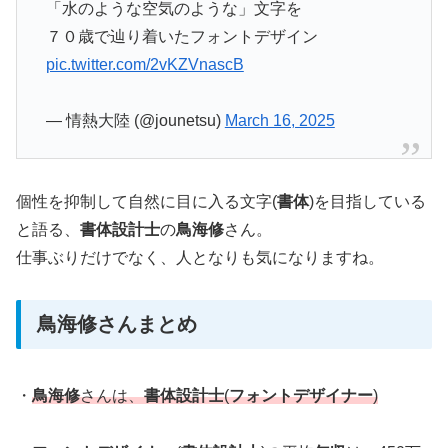
「水のような空気のような」文字を
７０歳で辿り着いたフォントデザイン
pic.twitter.com/2vKZVnascB
— 情熱大陸 (@jounetsu)
March 16, 2025
個性を抑制して自然に目に入る文字(
書体
)を目指している
と語る、
書体設計士
の
鳥海修
さん。
仕事ぶりだけでなく、人となりも気になりますね。
鳥海修さんまとめ
・
鳥海修
さんは、
書体設計士
(
フォントデザイナー
)