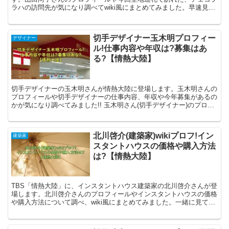
ラハの訪問先が気になり調べてwiki風にまとめてみました。早速見て
いきましょう。 山田尚子さんのプロフィール 山田...
切手デザイナー玉木明プロフィー
デザイナー
ル!仕事内容や年収は?募集はあ
る?【情熱大陸】
切手デザイナーの玉木明さんが情熱大陸に登場します。玉木明さんの
プロフィールや切手デザイナーの仕事内容、年収や今年募集があるの
かが気になり調べてみました!! 玉木明さん(切手デザイナー)のプロフ
ィール! 玉木明(たまきあきら)・切手デザイナー...
北川啓介(建築家)wikiプロフ!イン
建築家
スタントハウスの価格や購入方法
は?【情熱大陸】
TBS「情熱大陸」に、インスタントハウス建築家の北川啓介さんが登
場します。北川啓介さんのプロフィールやインスタントハウスの価格
や購入方法について調べ、wiki風にまとめてみました。一緒に見てい
きましょう。 北川啓介さんのプロフィール 北川啓...