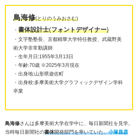
鳥海修
(とりのうみおさむ)
書体設計士
(
フォントデザイナー
)
・
・文字塾塾長、京都精華大学特任教授、武蔵野美
術大学非常勤講師
・生年月日:1955年3月13日
・年齢:70歳 ※2025年3月現在
・出身地:山形県遊佐町
・出身校:多摩美術大学グラフィックデザイン学科
卒業
鳥海修
さんは多摩美術大学在学中に、毎日新聞社を見学。
当時毎日新聞社の
書体
開発部門を率いていた、
小塚昌彦