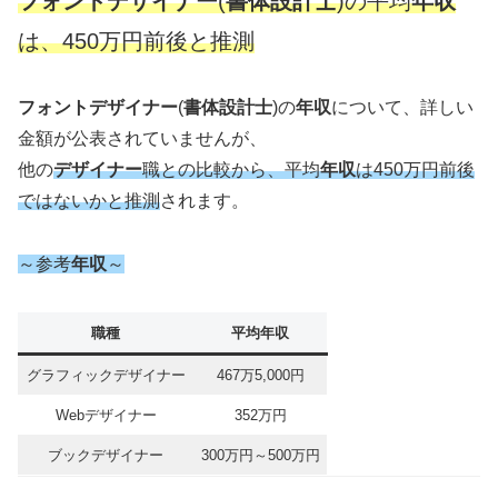
フォントデザイナー
(
書体設計士
)の平均
年収
は、450万円前後と推測
フォントデザイナー
(
書体設計士
)の
年収
について、詳しい
金額が公表されていませんが、
他の
デザイナー
職との比較から、平均
年収
は450万円前後
ではないかと推測
されます。
～参考
年収
～
職種
平均年収
グラフィックデザイナー
467万5,000円
Webデザイナー
352万円
ブックデザイナー
300万円～500万円