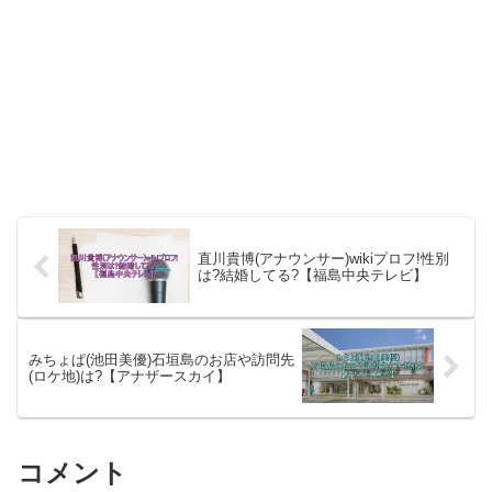
直川貴博(アナウンサー)wikiプロフ!性別
は?結婚してる?【福島中央テレビ】
みちょぱ(池田美優)石垣島のお店や訪問先
(ロケ地)は?【アナザースカイ】
コメント