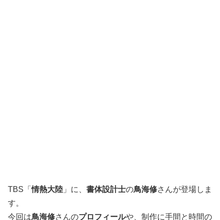
TBS「
情熱大陸
」に、
書体設計士
の
鳥海修
さんが登場しま
す。
今回は
鳥海修
さんの
プロフィール
や、制作に手間と時間の