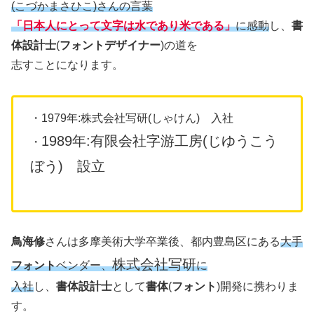
(こづかまさひこ)さんの言葉
「日本人にとって文字は水であり米である」
に感動
し、
書
体設計士
(
フォントデザイナー
)の道を
志すことになります。
・1979年:株式会社写研(しゃけん) 入社
1989年:有限会社字游工房(じゆうこう
・
ぼう) 設立
鳥海修
さんは多摩美術大学卒業後、都内豊島区にある
大手
株式会社写研
フォント
ベンダー、
に
入社
し、
書体設計士
として
書体
(
フォント
)開発に携わりま
す。