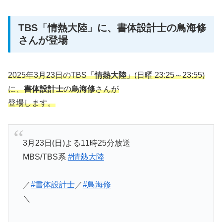
TBS「情熱大陸」に、書体設計士の鳥海修
さんが登場
2025年3月23日のTBS「
情熱大陸
」(日曜 23:25～23:55)
に、
書体設計士
の
鳥海修
さんが
登場します。
3月23日(日)よる11時25分放送
MBS/TBS系
#情熱大陸
／
#書体設計士
／
#鳥海修
＼