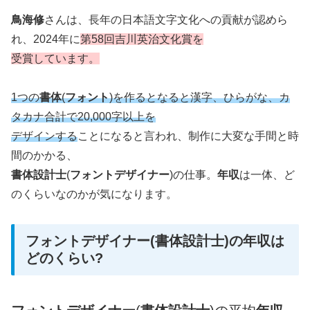
鳥海修
さんは、長年の日本語文字文化への貢献が認めら
れ、2024年に
第58回吉川英治文化賞を
受賞しています。
1つの
書体
(
フォント
)を作るとなると漢字、ひらがな、カ
タカナ合計で20,000字以上を
デザインする
ことになると言われ、制作に大変な手間と時
間のかかる、
書体設計士
(
フォントデザイナー
)の仕事。
年収
は一体、ど
のくらいなのかが気になります。
フォントデザイナー(書体設計士)の年収は
どのくらい?