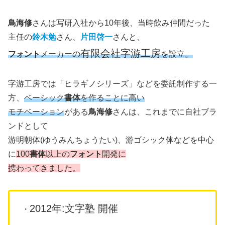
鳥海修
さんは写研入社から10年後、当時飲み仲間だった
主任の
鈴木勉
さん、
片田啓一
さんと、
有限会社字游工房
フォント
メーカーの
を設立。
字游工房では「ヒラギノシリーズ」などを委託制作する一
方、
ベーシック
書体
を作ることに高い
モチベーション
がある
鳥海修
さんは、これまでに自社ブラ
ンドとして
游明朝体(ゆうみんちょうたい)、游ゴシック体などを中心
に
100
書体
以上の
フォント
開発
に
携わってきました。
2012年:文字塾 開催
・