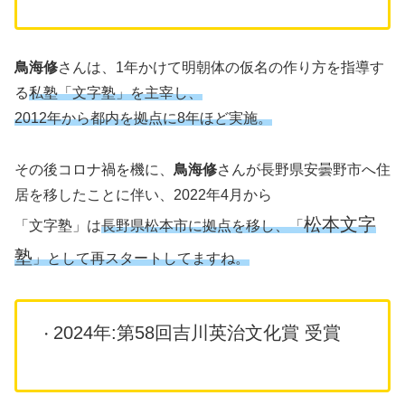
鳥海修
さんは、1年かけて明朝体の仮名の作り方を指導す
る
私塾「文字塾」を主宰し、
2012年から都内を拠点に8年ほど実施。
その後コロナ禍を機に、
鳥海修
さんが長野県安曇野市へ住
居を移したことに伴い、2022年4月から
松本文字
「文字塾」は
長野県松本市に拠点を移し、「
塾
」として再スタートしてますね。
2024年:第58回吉川英治文化賞 受賞
・