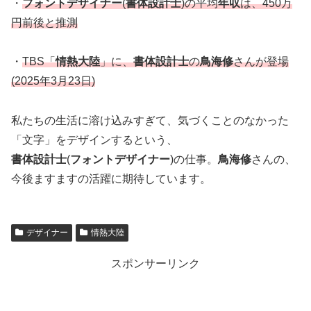
・
フォントデザイナー
(
書体設計士
)の平均
年収
は、450万
円前後と推測
・
TBS「
情熱大陸
」に、
書体設計士
の
鳥海修
さんが登場
(2025年3月23日)
私たちの生活に溶け込みすぎて、気づくことのなかった
「文字」をデザインするという、
書体設計士
(
フォントデザイナー
)の仕事。
鳥海修
さんの、
今後ますますの活躍に期待しています。
デザイナー
情熱大陸
スポンサーリンク