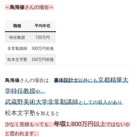
～
鳥海修
さんの場合～
職種
平均年収
特任教授
720万円
非常勤講師
300万円前後
松本文字塾
150万円前後
京都精華大
鳥海修
さんの場合は、
書体設計士
以外にも
学特任教授
や、
武蔵野美術大学非常勤講師
としての収入があり
、
松本文字塾
を加えると
年収
1,800万円以上
少なく見積もっても、
ではないか
と思われます。