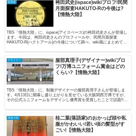
袴田武史(ispace)wikiプロフ!民間
実業家
月面探査HAKUTO-Rの今後は?
【情熱大陸】
TBS「情熱大陸」に、ispace(アイスペース)の袴田武史さんが登場し
ます。今回は、袴田武史さんのプロフィールや、民間月面探査
HAKUTO-R(ハクトアール)の今後について調べ、wiki風にまとめてみ
ました。早速、見ていきましょう。 袴田...
服部真理子(デザイナー)wikiプロ
デザイナー
フ!万博ユニフォーム賞金はどの
くらい?【情熱大陸】
TBS「情熱大陸」に、制服デザイナーの服部真理子さんが登場しま
す。4月13日に開幕し盛り上がりを見せている大阪関西万博ですが、
その公式ユニフォームをデザインし優秀賞を受賞したことで話題!!服
部真理子さんのプロフィールや今回のデザインで受賞し...
桂二葉(落語家)のおかっぱ頭や私
情熱大陸
服がかわいい!若い頃の髪型がす
ごい!【情熱大陸】