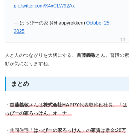
pic.twitter.com/X4xCLW92Ax
— はっぴーの家 (@happyrokken)
October 25,
2025
人と人のつながりを大切にする、
首藤義敬
さん。普段の素
顔が気になりますね。
まとめ
・
首藤義敬
さんは
株式会社HAPPY
代表取締役社長、「
は
っぴーの家ろっけん
」オーナー
・
共同住宅「
はっぴーの家ろっけん
」の
家賃
は敷金:28万