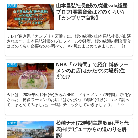
山本昌弘社長(鰻の成瀬)wiki経歴
実業家
プロフ!開業資金はどのくらい?
【カンブリア宮殿】
テレビ東京系「カンブリア宮殿」に、鰻の成瀬の山本昌弘社長が出演
されます。山本昌弘社長のプロフィールや経歴、鰻の成瀬の開業資金
はどのくらい必要なのか調べて、wiki風にまとめてみました。一緒に
見ていきましょう。 山本昌弘さんのプロフィール 山...
NHK「72時間」で紹介!博多ラー
72時間
メンのお店(はかたや)の場所(住
所)は?
今回は、2025年5月9日(金)放送のNHK「ドキュメント72時間」で紹介
された、博多ラーメンのお店「はかたや」の場所(住所)について調べ
て、まとめてみました。一緒にチェックしていきましょう。 「72時
間」で紹介!博多ラーメンのお店(はかた...
松崎ナオ(72時間主題歌)経歴と代
72時間
表曲!デビューからの道のりを解
説!