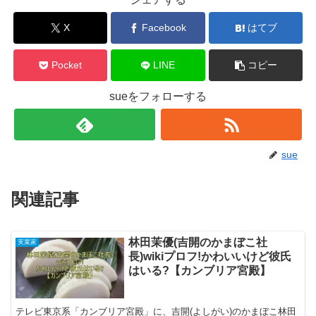
X
Facebook
はてブ
Pocket
LINE
コピー
sueをフォローする
sue
関連記事
林田茉優(吉開のかまぼこ社
実業家
長)wikiプロフ!かわいいけど彼氏
はいる?【カンブリア宮殿】
テレビ東京系「カンブリア宮殿」に、吉開(よしがい)のかまぼこ林田