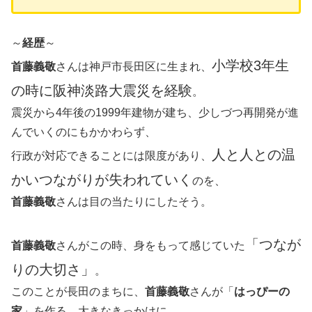
～
経歴
～
小学校3年生
首藤義敬
さんは神戸市長田区に生まれ、
の時に阪神淡路大震災を経験
。
震災から4年後の1999年建物が建ち、少しづつ再開発が進
んでいくのにもかかわらず、
人と人との温
行政が対応できることには限度があり、
かいつながりが失われていく
のを、
首藤義敬
さんは目の当たりにしたそう。
「つなが
首藤義敬
さんがこの時、身をもって感じていた
りの大切さ」
。
このことが長田のまちに、
首藤義敬
さんが「
はっぴーの
家
」を作る、大きなきっかけに