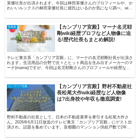
茉優社長が出演されます。今回は林田茉優さんのプロフィールや、か
わいいルックスの林田茉優社長に彼氏はいるのか気になり調べ、wiki
風にまとめてみました。早速見ていきましょう。 林...
【カンブリア宮殿】マーナ名児耶
実業家
剛wiki経歴プロフなど人物像に迫
る!歴代社長もまとめ解説!
テレビ東京系「カンブリア宮殿」に、マーナの名児耶剛社長が出演さ
れます。生活用品の分野で次々とヒット商品を生み出すメーカーのマ
ーナ(marna)ですが、今回は名児耶剛さんのプロフィールや経歴など
の人物像や、老舗企業マーナの歴代社長についても調...
【カンブリア宮殿】野村不動産社
カンブリア宮殿
長松尾大作wiki経歴など人物像
は?出身校や年収も徹底調査!
野村不動産の社長として、日本の不動産業界を牽引する松尾大作さ
ん。2026年6月11日放送のテレビ東京「カンブリア宮殿」にゲスト出
演され、話題を集めています。首都圏のマンション供給戸数で2年連
続首位に立つ野村不動産を率いる松尾社長は、一体どん...