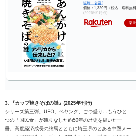
塩崎 省吾 ]
価格：1,320円（税込、送料無料
(2026/4/1時点)
楽
3. 『カップ焼きそばの謎』(2025年刊行)
シリーズ第三弾。UFO、ペヤング、ごつ盛り…もうひと
つの「国民食」が織りなした約50年の歴史を描いた一
冊。高度経済成長の終焉とともに埼玉県のとある中堅メー