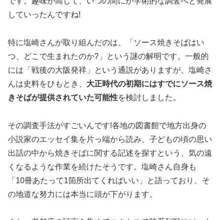
です。趣味が高じて、いつの間にか学術的な調査へと発展
していったんですね!
特に塩崎さんが取り組んだのは、「ソース焼きそばはい
つ、どこで生まれたのか?」という謎の解明です。一般的
には「戦後の大阪発祥」という通説がありますが、塩崎さ
んは史料をひもとき、
大正時代の初期にはすでにソース焼
きそばが提供されていた可能性
を検討しました。
その調査手法がすごいんです!各地の図書館で地方出身の
小説家のエッセイ集を片っ端から読み、子どもの頃の思い
出話の中から焼きそばに関する記述を探すという、気の遠
くなるような作業を続けたそうです。塩崎さん自身も
「10冊あたって1箇所出てくればいい」と語っており、そ
の地道な努力には本当に頭が下がります。