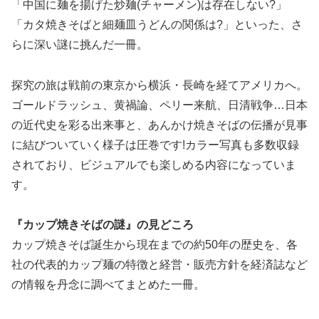
「中国に麺を揚げた炒麺(チャーメン)は存在しない?」
「カタ焼きそばと細麺皿うどんの関係は?」といった、さ
らに深い謎に挑んだ一冊。
探究の旅は戦前の東京から横浜・長崎を経てアメリカへ。
ゴールドラッシュ、黄禍論、ペリー来航、日清戦争…日本
の近代史を彩る出来事と、あんかけ焼きそばの伝播が見事
に結びついていく様子は圧巻です!カラー写真も多数収録
されており、ビジュアルでも楽しめる内容になっていま
す。
『カップ焼きそばの謎』の見どころ
カップ焼きそば誕生から現在までの約50年の歴史を、各
社の代表的カップ麺の特徴と経営・販売方針を経済誌など
の情報を丹念に調べてまとめた一冊。