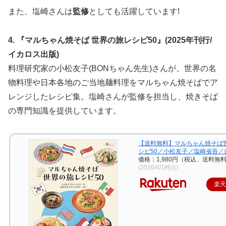
また、塩崎さんは
監修
としても活躍しています!
4. 『マルちゃん焼そば 世界の旅レシピ50』(2025年刊行/
イカロス出版)
料理研究家の小松友子(BONちゃん先生)さんが、世界の名
物料理や日本各地のご当地麺料理をマルちゃん焼そばでア
レンジしたレシピ集。塩崎さんが監修を担当し、焼きそば
の専門知識を提供しています。
【送料無料】マルちゃん焼そば
シピ50／小松友子／塩崎省吾／
価格：1,980円（税込、送料無料
(2026/4/1時点)
楽