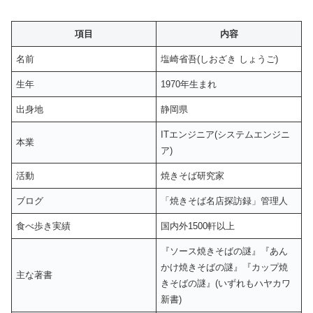
項目
内容
名前
塩崎省吾(しおざき しょうご)
生年
1970年生まれ
出身地
静岡県
ITエンジニア(システムエンジニ
本業
ア)
活動
焼きそば研究家
ブログ
「焼きそば名店探訪録」管理人
食べ歩き実績
国内外1500軒以上
『ソース焼きそばの謎』『あん
かけ焼きそばの謎』『カップ焼
主な著書
きそばの謎』(いずれもハヤカワ
新書)