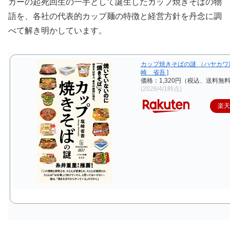
カーの起死回生の一手として誕生したカップ焼きそばの物
語を、各社の代表的カップ麺の特徴と経営方針を丹念に調
べて解き明かしています。
カップ焼きそばの謎 （ハヤカワ新
崎 省吾 ]
価格：1,320円（税込、送料無料
(2026/4/1時点)
楽