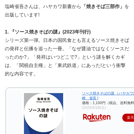
塩崎省吾さんは、ハヤカワ新書から
「焼きそば三部作」
を
出版しています!
1. 『ソース焼きそばの謎』(2023年刊行)
シリーズ第一弾。日本の国民食とも言えるソース焼きそば
の発祥と伝播を追った一冊。「なぜ醤油ではなくソースだ
ったのか?」「発祥はいつどこで?」という謎を解くカギ
は、「関税自主権」と「東武鉄道」にあった!という衝撃
的な内容です。
ソース焼きそばの謎 （ハヤカワ新
崎 省吾 ]
価格：1,100円（税込、送料無料
(2026/4/1時点)
楽