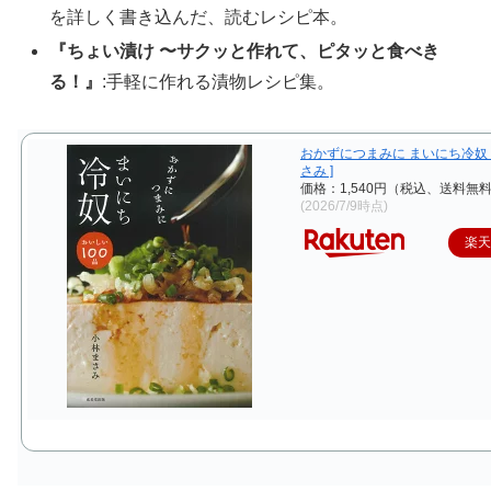
を詳しく書き込んだ、読むレシピ本。
『ちょい漬け 〜サクッと作れて、ピタッと食べき
る！』
:手軽に作れる漬物レシピ集。
おかずにつまみに まいにち冷奴 
さみ ]
価格：1,540円（税込、送料無料
(2026/7/9時点)
楽