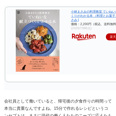
小林まさみの料理教室 ていねい
くりがわかる本 （料理とお菓子）
さみ ]
価格：2,200円（税込、送料無料
(2026/7/9時点)
楽
会社員として働いていると、帰宅後の夕食作りの時間って
本当に貴重なんですよね。15分で作れるレシピというコ
ンセプトは、まさに現代の働く人たちのニーズに応えたも