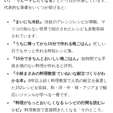
い」「リピートしたくなる」
という点が共通しています。
代表的な著書をいくつか挙げると:
『まいにち冷奴』
:冷奴のアレンジレシピが満載。マ
ツコの知らない世界で紹介されたレシピも多数収録
されています。
『うちに帰ってから15分で作れる晩ごはん』
:忙しい
日でもサッと作れる時短レシピ集。
『15分できちんとおいしい晩ごはん』
:短時間でも手
抜き感のない料理が作れると評判。
『小林まさみの料理教室 ていねいな献立づくりがわ
かる本』
:8年以上続く料理教室で人気の献立を厳選し
た152レシピを収録。和・洋・中・韓・アジアまで幅
広いジャンルが学べる一冊です。
『料理がもっとおいしくなる レシピの行間を読むレ
シピ』
:料理教室で直接聞きたくなる「そのところ」