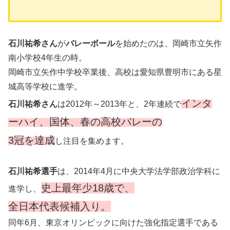
石川祐希さん
が
バレーボール
を始めたのは、岡崎市立矢作
南小学校4年生の時。
岡崎市立矢作中学校卒業後、高校は愛知県豊明市にある星
城高等学校に進学。
インタ
石川祐希さん
は2012年～2013年と、2年連続で
ーハイ、国体、春の高校バレーの
3冠を達成
し注目を集めます。
石川祐希選手
は、2014年4月に中央大学法学部政治学科に
史上最年少18歳で、
進学し、
全日本代表候補入り。
同年6月、東京オリンピックに向けた強化指定選手である