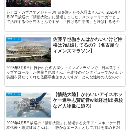
シカゴ・カブスでメジャー3年目を迎えた今永昇太さんが、2026年4
月26日放送の『情熱大陸』に登場しました。メジャーリーガーとし
て活躍する今永昇太さんですが、「投げる哲学者」と呼ばれるその人
間性や、野球への姿勢を支えてきたのは、実は家族の存...
佐藤早也伽さんはかわいいけど性
アスリート
格は?結婚してるの?【名古屋ウ
ィメンズマラソン】
2025年3月9日に行われた名古屋ウィメンズマラソンで、日本選手ト
ップでゴールした佐藤早也伽さん。完走後のインタビューでかわいい
笑顔を見せてくれた佐藤早也伽さんですが、どんな性格の人なのか?
また結婚しているのかが気になり調べ、纏めてみました...
【情熱大陸】かわいいアイスホッ
アスリート
ケー選手志賀紅音wiki経歴!出身校
など人物像に迫る!
2026年4月5日放送の「情熱大陸」に登場する女子アイスホッケー日
本代表・志賀紅音さんは、「静かなエース」として注目を集める24