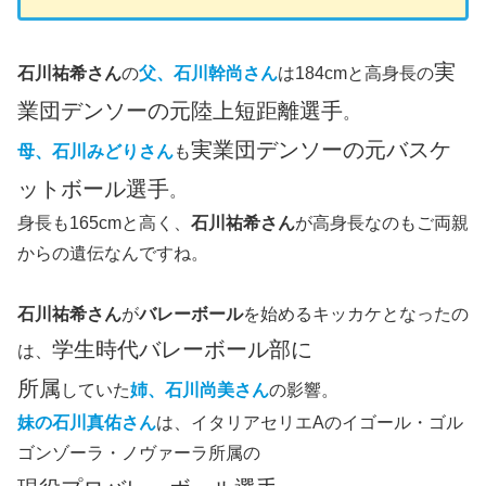
実
石川祐希さん
の
父、石川幹尚さん
は184cmと高身長の
業団デンソーの元陸上短距離選手
。
実業団デンソーの元バスケ
母、石川みどりさん
も
ットボール選手
。
身長も165cmと高く、
石川祐希さん
が高身長なのもご両親
からの遺伝なんですね。
石川祐希さん
が
バレーボール
を始めるキッカケとなったの
学生時代バレーボール部に
は、
所属
していた
姉、石川尚美さん
の影響。
妹の石川真佑さん
は、イタリアセリエAのイゴール・ゴル
ゴンゾーラ・ノヴァーラ所属の