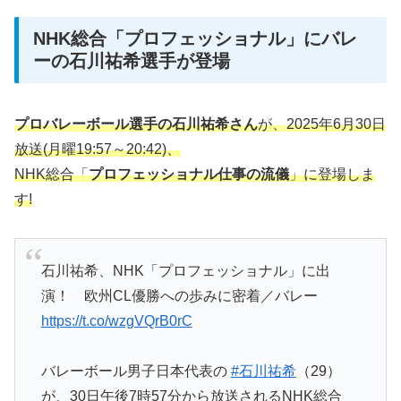
NHK総合「プロフェッショナル」にバレ
ーの石川祐希選手が登場
プロバレーボール選手の石川祐希さん
が、2025年6月30日
放送(月曜19:57～20:42)、
NHK総合「
プロフェッショナル仕事の流儀
」に登場しま
す!
石川祐希、NHK「プロフェッショナル」に出
演！ 欧州CL優勝への歩みに密着／バレー
https://t.co/wzgVQrB0rC
バレーボール男子日本代表の
#石川祐希
（29）
が、30日午後7時57分から放送されるNHK総合