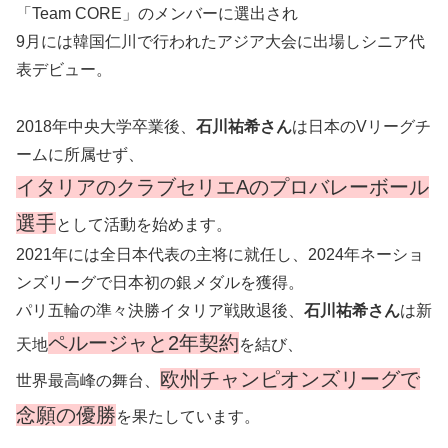
「Team CORE」のメンバーに選出され
9月には韓国仁川で行われたアジア大会に出場しシニア代
表デビュー。
2018年中央大学卒業後、
石川祐希さん
は日本のVリーグチ
ームに所属せず、
イタリアのクラブセリエAのプロバレーボール
選手
として活動を始めます。
2021年には全日本代表の主将に就任し、2024年ネーショ
ンズリーグで日本初の銀メダルを獲得。
パリ五輪の準々決勝イタリア戦敗退後、
石川祐希さん
は新
ペルージャと2年契約
天地
を結び、
欧州チャンピオンズリーグで
世界最高峰の舞台、
念願の優勝
を果たしています。