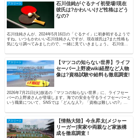
石川佳純がぐるナイ初登場!現在
アスリート
彼氏は?かわいいけど性格はどう
なの?
石川佳純さんが、2024年5月16日の「ぐるナイ」に初参戦するようで
すね。いつもかわいい石川佳純さんですが、現在彼氏は?また性格も
気になり調べてみましたので、一緒に見ていきましょう。 石川佳純
さんとは? ・元卓球選手・ロンドン五輪、リオデジ...
【マツコの知らない世界】ライフ
アスリート
セーバー上野凌wiki経歴など人物
像は?資格試験や給料も徹底調査!
2026年7月21日(火)放送の「マツコの知らない世界」に、ライフセー
バーの上野凌さんが登場します。海での安全を守るライフセーバーと
いう職業について、SNSでは「どんな人?」「資格は難しいの?」
「給料だけで生活できるの?」といった声が多く見...
【情熱大陸】今永昇太(メジャー
アスリート
リーガー)実家や両親など家族構
成を徹底調査！