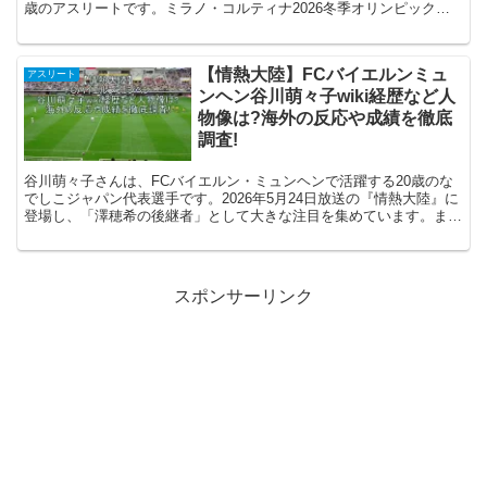
歳のアスリートです。ミラノ・コルティナ2026冬季オリンピックに
出場し、現在はスウェーデンの名門チームで厳しい環...
【情熱大陸】FCバイエルンミュ
アスリート
ンヘン谷川萌々子wiki経歴など人
物像は?海外の反応や成績を徹底
調査!
谷川萌々子さんは、FCバイエルン・ミュンヘンで活躍する20歳のな
でしこジャパン代表選手です。2026年5月24日放送の『情熱大陸』に
登場し、「澤穂希の後継者」として大きな注目を集めています。まだ
10代でパリ五輪に出場し、ブラジル戦では超ロン...
スポンサーリンク